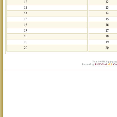
12
12
13
13
14
14
15
15
16
16
17
17
18
18
19
19
20
20
Total 0.695824(s) quer
Powered by
PHPWind
v6.0
Cer