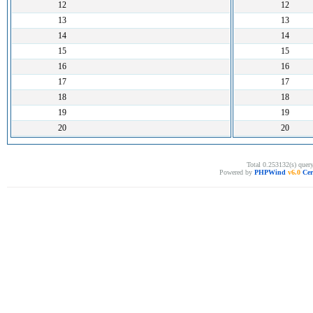
12
12
13
13
14
14
15
15
16
16
17
17
18
18
19
19
20
20
Total 0.253132(s) quer
Powered by
PHPWind
v6.0
Cer