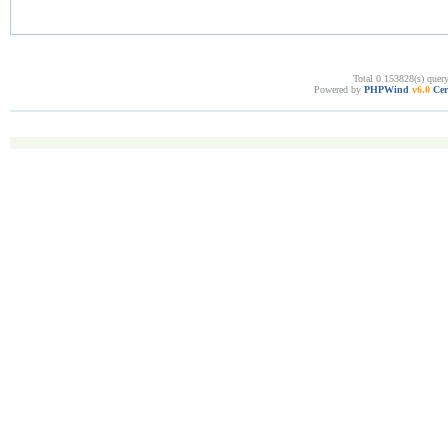
Total 0.153828(s) quer
Powered by
PHPWind
v6.0
Cer