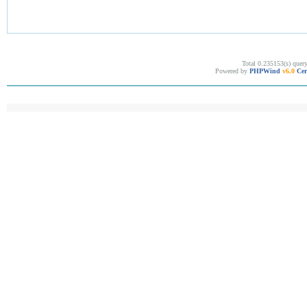
Total 0.235153(s) quer
Powered by
PHPWind
v6.0
Cer