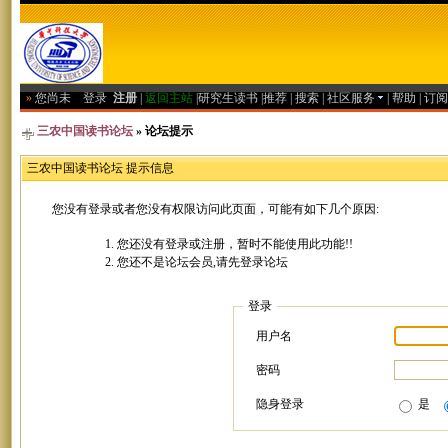
»
您尚未
登录
注册
|
返回主站
|
研究生读书
|
推荐
|
搜索
|
社区服务
|
帮助
|
订阅
三农中国读书论坛
» 论坛提示
三农中国读书论坛 提示信息
您没有登录或者您没有权限访问此页面，可能有如下几个原因:
您还没有登录或注册，暂时不能使用此功能!!
您还不是论坛会员,请先登录论坛
登录
用户名
密码
隐身登录
是