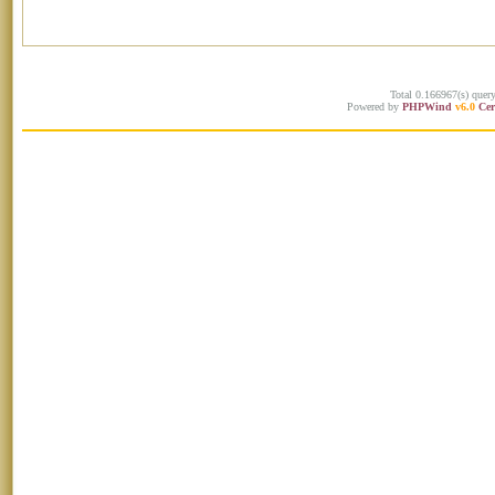
Total 0.166967(s) quer
Powered by
PHPWind
v6.0
Cer