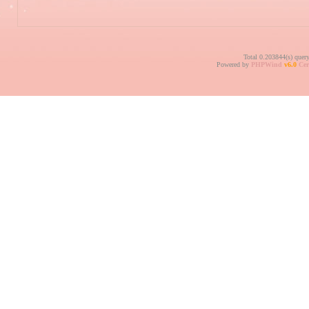
Total 0.203844(s) quer
Powered by
PHPWind
v6.0
Cer