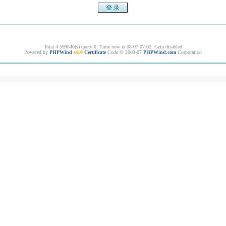
Total 4.599840(s) query 0, Time now is:08-07 07:02, Gzip disabled
Powered by
PHPWind
v6.0
Certificate
Code © 2003-07
PHPWind.com
Corporation