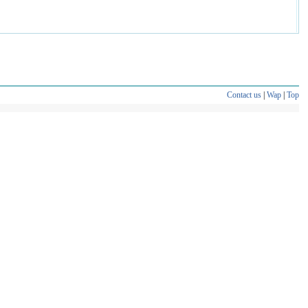
Contact us
|
Wap
|
Top