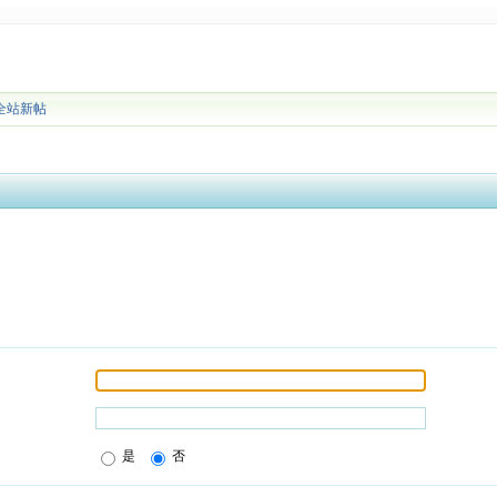
全站新帖
是
否