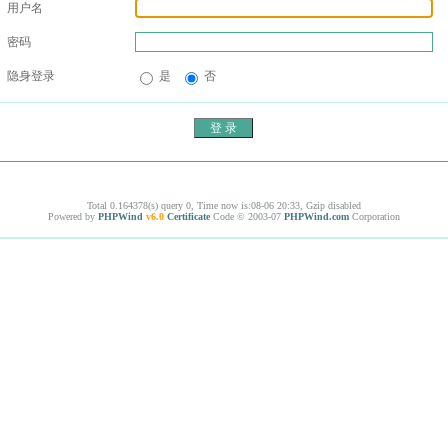
用户名
密码
隐身登录
是
否
Total 0.164378(s) query 0, Time now is:08-06 20:33, Gzip disabled
Powered by
PHPWind
v6.0
Certificate
Code © 2003-07
PHPWind.com
Corporation