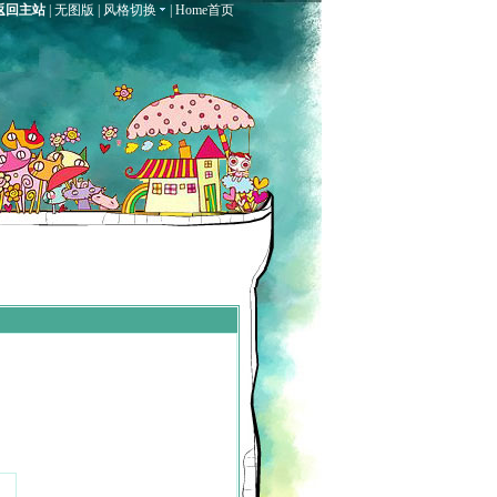
返回主站
|
无图版
|
风格切换
|
Home首页