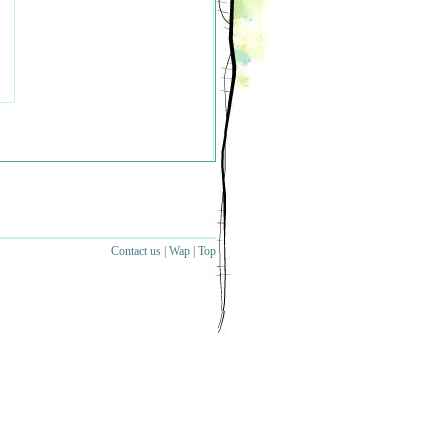
Contact us
|
Wap
|
Top