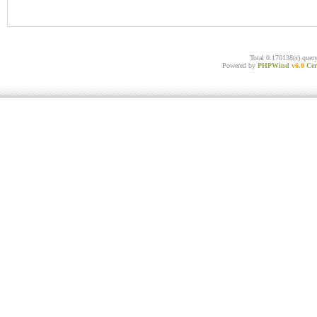
Total 0.170138(s) quer
Powered by
PHPWind
v6.0
Cer