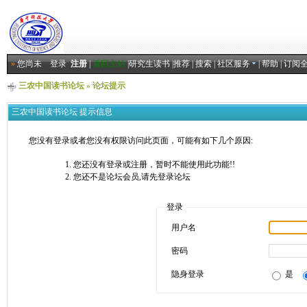
»
您尚未
登录
注册
|
返回主站
|
研究生读书
|
推荐
|
搜索
|
社区服务
|
帮助
|
订阅
三农中国读书论坛
» 论坛提示
三农中国读书论坛 提示信息
您没有登录或者您没有权限访问此页面，可能有如下几个原因:
您还没有登录或注册，暂时不能使用此功能!!
您还不是论坛会员,请先登录论坛
登录
用户名
密码
隐身登录
是