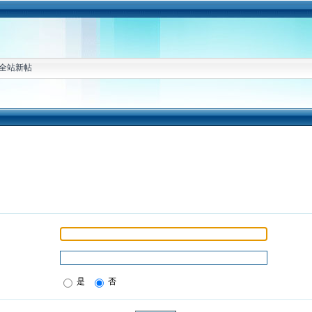
全站新帖
是
否