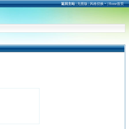
返回主站
|
无图版
|
风格切换
|
Home首页