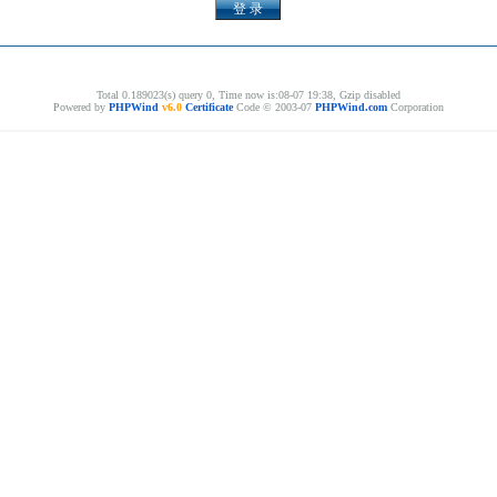
Total 0.189023(s) query 0, Time now is:08-07 19:38, Gzip disabled
Powered by
PHPWind
v6.0
Certificate
Code © 2003-07
PHPWind.com
Corporation