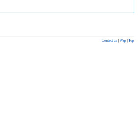
Contact us
|
Wap
|
Top