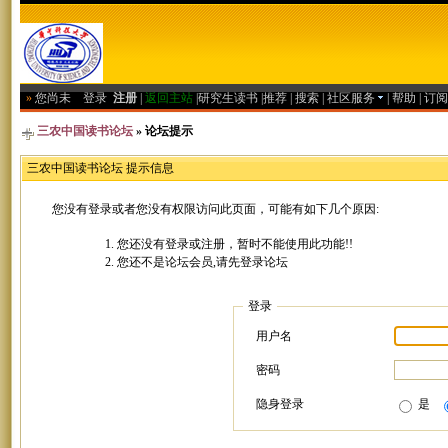
»
您尚未
登录
注册
|
返回主站
|
研究生读书
|
推荐
|
搜索
|
社区服务
|
帮助
|
订阅
三农中国读书论坛
» 论坛提示
三农中国读书论坛 提示信息
您没有登录或者您没有权限访问此页面，可能有如下几个原因:
您还没有登录或注册，暂时不能使用此功能!!
您还不是论坛会员,请先登录论坛
登录
用户名
密码
隐身登录
是