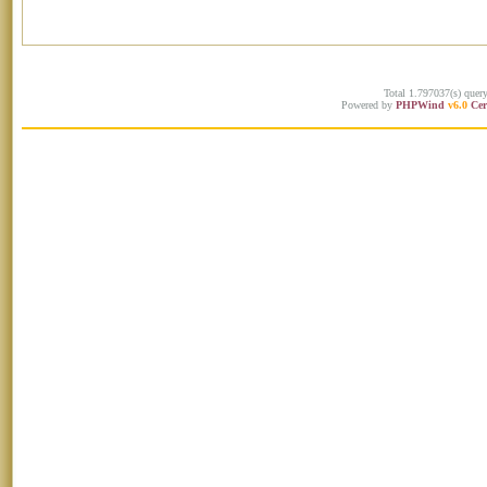
Total 1.797037(s) quer
Powered by
PHPWind
v6.0
Cer