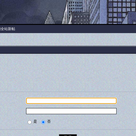
阅全站新帖
是
否