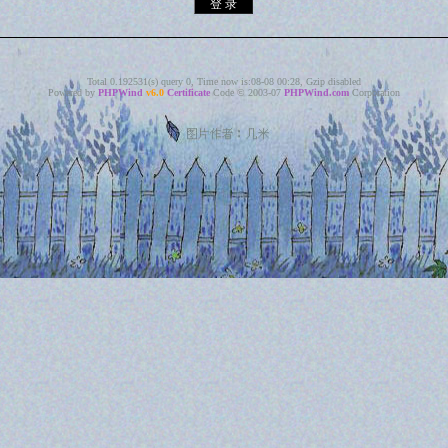
Total 0.192531(s) query 0, Time now is:08-08 00:28, Gzip disabled
Powered by
PHPWind
v6.0
Certificate
Code © 2003-07
PHPWind.com
Corporation