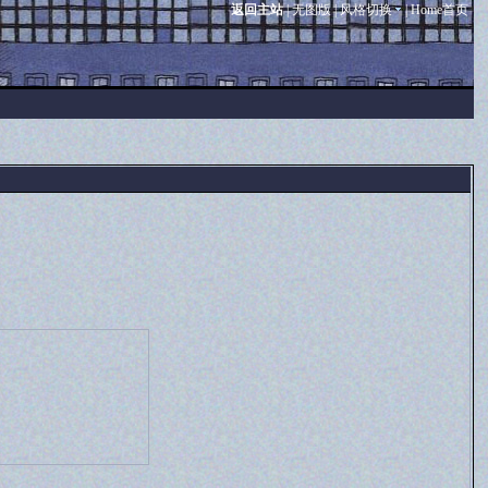
返回主站
|
无图版
|
风格切换
|
Home首页