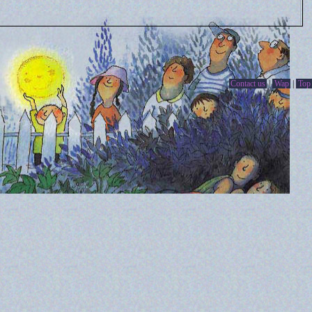
Contact us
|
Wap
|
Top