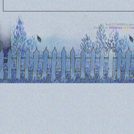
Total 22.500899(s) quer
Powered by
PHPWind
v6.0
Cer