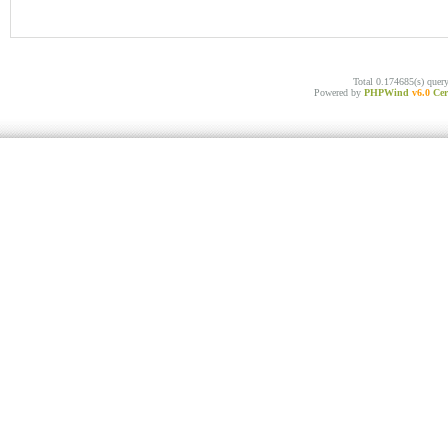
Total 0.174685(s) quer
Powered by
PHPWind
v6.0
Cer