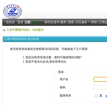
»
您尚未
登录
注册
|
返回主站
|
研究生读书
|
推荐
|
搜索
|
社区服务
|
帮助
|
订阅
三农中国读书论坛
» 论坛提示
三农中国读书论坛 提示信息
您没有登录或者您没有权限访问此页面，可能有如下几个原因:
您还没有登录或注册，暂时不能使用此功能!!
您还不是论坛会员,请先登录论坛
登录
用户名
密码
隐身登录
是