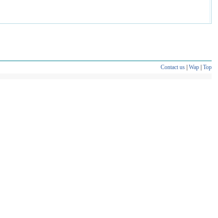
Contact us
|
Wap
|
Top