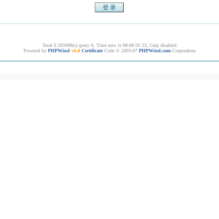
Total 0.203498(s) query 0, Time now is:08-08 01:53, Gzip disabled
Powered by
PHPWind
v6.0
Certificate
Code © 2003-07
PHPWind.com
Corporation