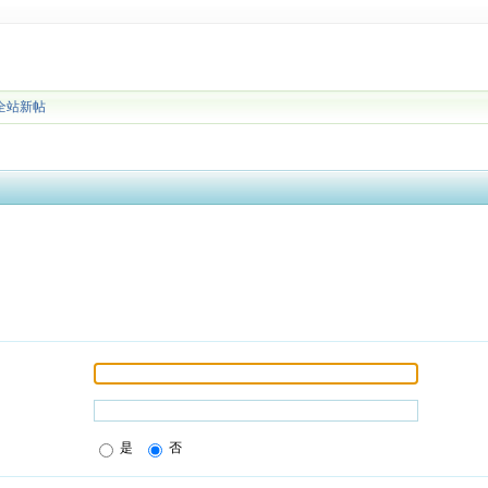
全站新帖
是
否