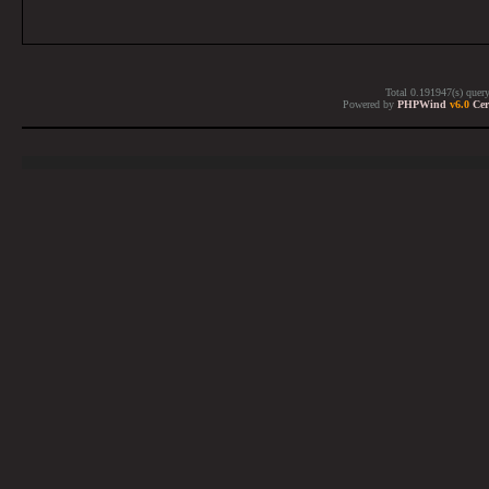
Total 0.191947(s) quer
Powered by
PHPWind
v6.0
Cer