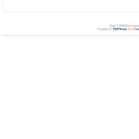
Total 2.698801(s) quer
Powered by
PHPWind
v6.0
Cer