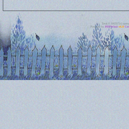
Total 0.166357(s) quer
Powered by
PHPWind
v6.0
Cer