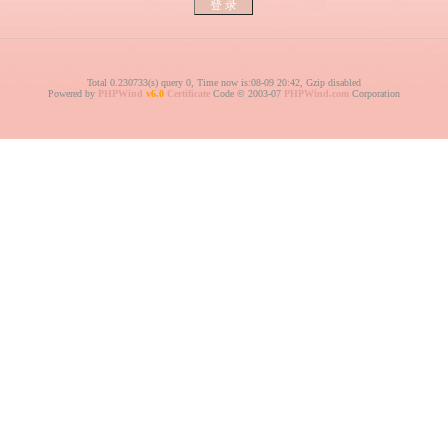
Total 0.230733(s) query 0, Time now is:08-09 20:42, Gzip disabled
Powered by
PHPWind
v6.0
Certificate
Code © 2003-07
PHPWind.com
Corporation