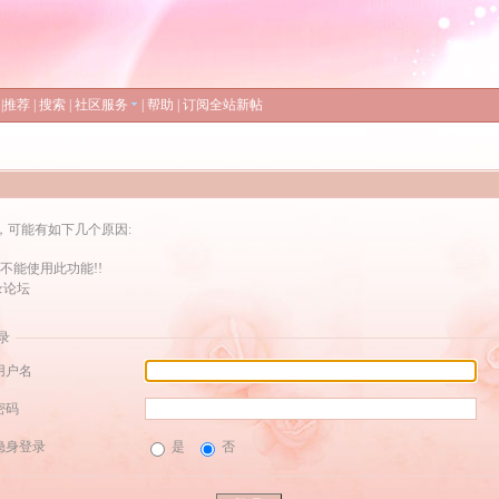
|
推荐
|
搜索
|
社区服务
|
帮助
|
订阅全站新帖
，可能有如下几个原因:
不能使用此功能!!
录论坛
录
用户名
密码
隐身登录
是
否