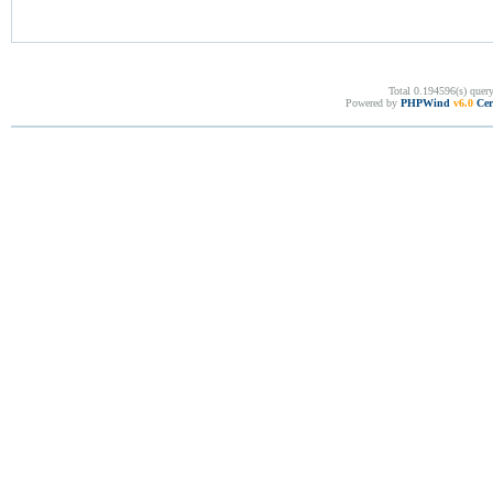
Total 0.194596(s) quer
Powered by
PHPWind
v6.0
Cer