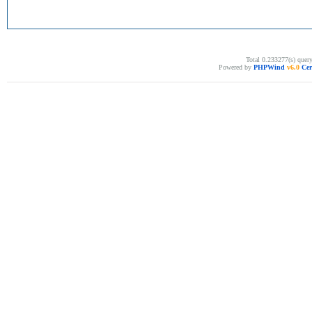
Total 0.233277(s) quer
Powered by
PHPWind
v6.0
Cer