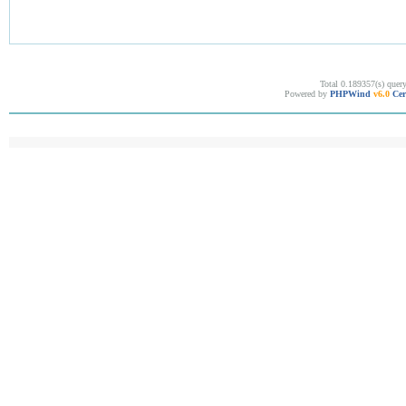
Total 0.189357(s) quer
Powered by
PHPWind
v6.0
Cer