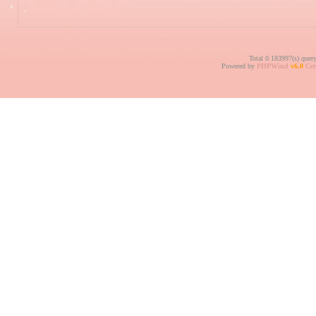
Total 0.183997(s) quer
Powered by
PHPWind
v6.0
Cer