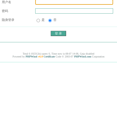
用户名
密码
隐身登录
是
否
Total 0.192312(s) query 0, Time now is:08-07 14:08, Gzip disabled
Powered by
PHPWind
v6.0
Certificate
Code © 2003-07
PHPWind.com
Corporation