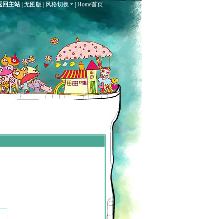
返回主站
|
无图版
|
风格切换
|
Home首页