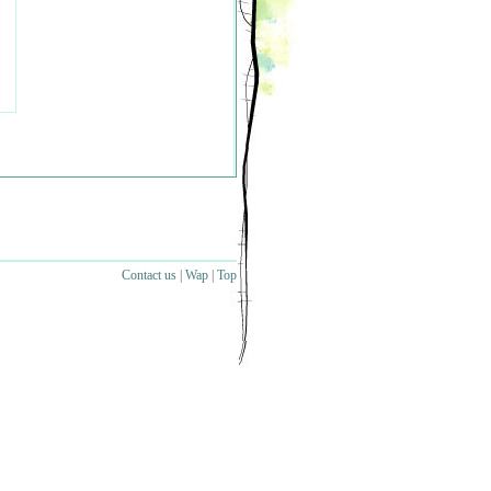
Contact us
|
Wap
|
Top