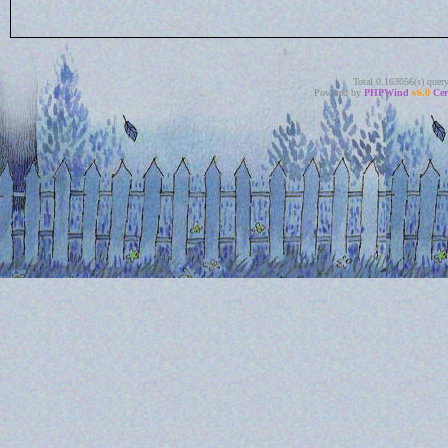
Total 0.163056(s) quer
Powered by
PHPWind
v6.0
Cer