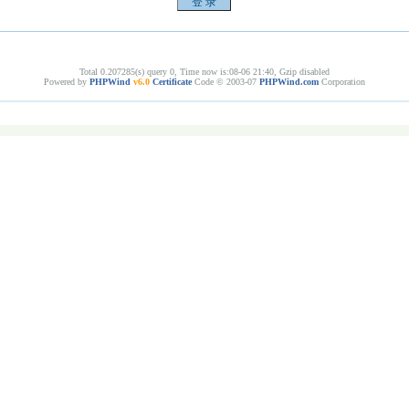
Total 0.207285(s) query 0, Time now is:08-06 21:40, Gzip disabled
Powered by
PHPWind
v6.0
Certificate
Code © 2003-07
PHPWind.com
Corporation