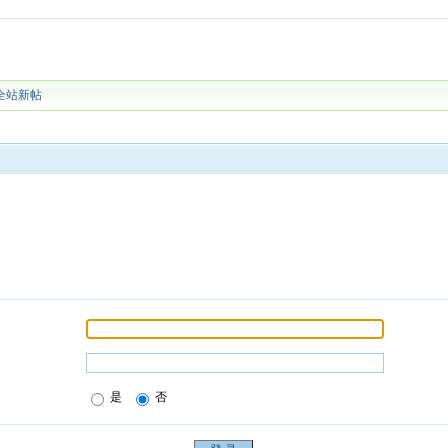
全站新帖
是
否