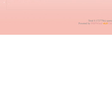
Total 0.172779(s) quer
Powered by
PHPWind
v6.0
Cer