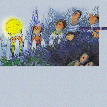
Contact us
|
Wap
|
Top