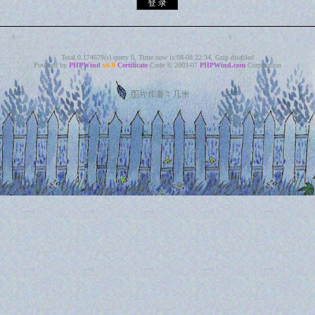
Total 0.174679(s) query 0, Time now is:08-08 22:34, Gzip disabled
Powered by
PHPWind
v6.0
Certificate
Code © 2003-07
PHPWind.com
Corporation