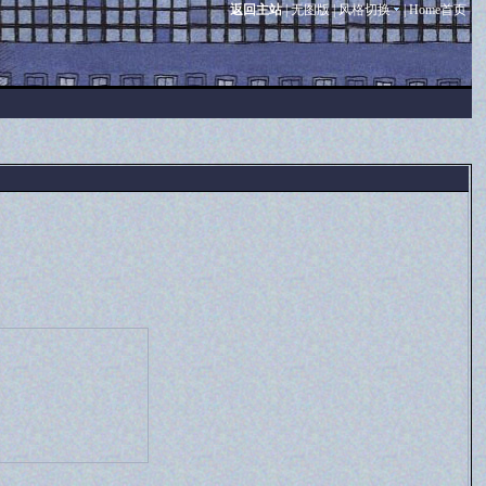
返回主站
|
无图版
|
风格切换
|
Home首页