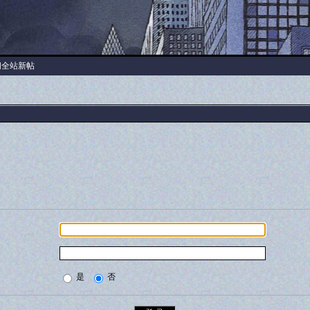
阅全站新帖
是
否