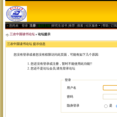
»
您尚未
登录
注册
|
返回主站
|
研究生读书
|
推荐
|
搜索
|
社区服务
|
帮助
|
订阅
三农中国读书论坛
» 论坛提示
三农中国读书论坛 提示信息
您没有登录或者您没有权限访问此页面，可能有如下几个原因:
您还没有登录或注册，暂时不能使用此功能!!
您还不是论坛会员,请先登录论坛
登录
用户名
密码
隐身登录
是