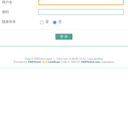
用户名
密码
隐身登录
是
否
Total 0.339955(s) query 1, Time now is:08-06 16:41, Gzip disabled
Powered by
PHPWind
v6.0
Certificate
Code © 2003-07
PHPWind.com
Corporation