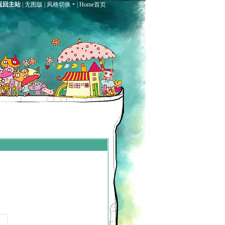
返回主站
|
无图版
|
风格切换
|
Home首页