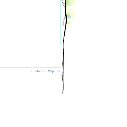
Contact us
|
Wap
|
Top