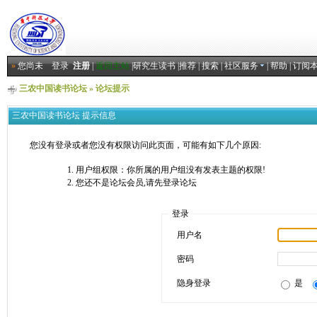
»
您尚未
登录
注册
|
返回主站
|
研究生读书
|
推荐
|
搜索
|
社区服务
|
帮助
|
订阅
三农中国读书论坛
» 论坛提示
三农中国读书论坛 提示信息
您没有登录或者您没有权限访问此页面，可能有如下几个原因:
用户组权限：你所属的用户组没有发表主题的权限!
您还不是论坛会员,请先登录论坛
登录
用户名
密码
隐身登录
是