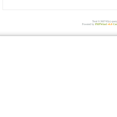
Total 0.360743(s) quer
Powered by
PHPWind
v6.0
Cer