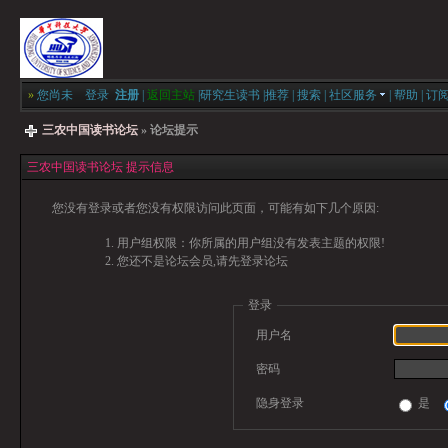
»
您尚未
登录
注册
|
返回主站
|
研究生读书
|
推荐
|
搜索
|
社区服务
|
帮助
|
订
三农中国读书论坛
» 论坛提示
三农中国读书论坛 提示信息
您没有登录或者您没有权限访问此页面，可能有如下几个原因:
用户组权限：你所属的用户组没有发表主题的权限!
您还不是论坛会员,请先登录论坛
登录
用户名
密码
隐身登录
是