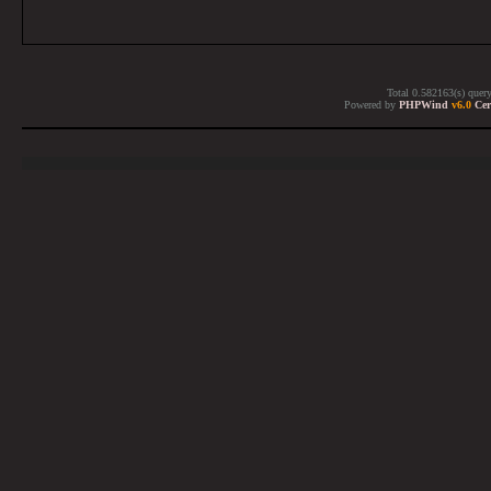
Total 0.582163(s) quer
Powered by
PHPWind
v6.0
Cer