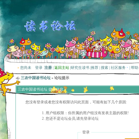
»
您尚未
登录
注册
|
返回主站
|
研究生读书
|
推荐
|
搜索
|
社区服务
|
帮助
三农中国读书论坛
» 论坛提示
三农中国读书论坛 提示信息
您没有登录或者您没有权限访问此页面，可能有如下几个原因:
用户组权限：你所属的用户组没有发表主题的权限!
您还不是论坛会员,请先登录论坛
登录