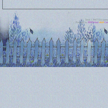
Total 1.396772(s) quer
Powered by
PHPWind
v6.0
Cer