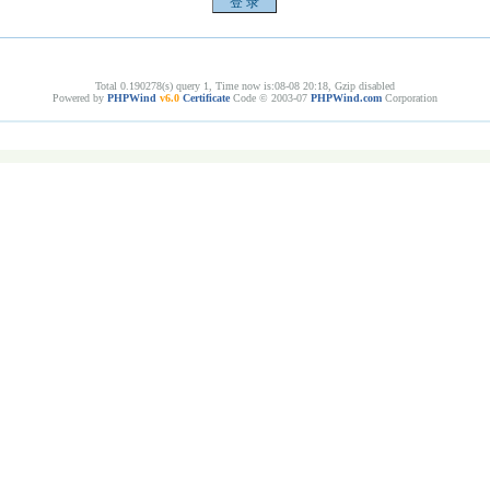
Total 0.190278(s) query 1, Time now is:08-08 20:18, Gzip disabled
Powered by
PHPWind
v6.0
Certificate
Code © 2003-07
PHPWind.com
Corporation