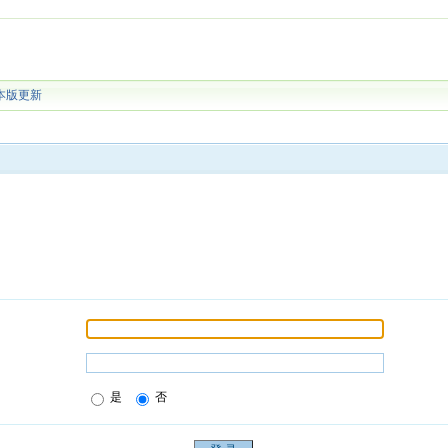
本版更新
是
否