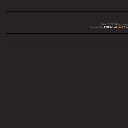
Total 2.098340(s) quer
Powered by
PHPWind
v6.0
Cer