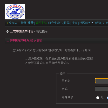
»
您尚未
登录
注册
|
返回主站
|
研究生读书
|
推荐
|
搜索
|
社区服务
|
帮助
|
订
三农中国读书论坛
» 论坛提示
三农中国读书论坛 提示信息
您没有登录或者您没有权限访问此页面，可能有如下几个原因:
用户组权限：你所属的用户组没有发表主题的权限!
您还不是论坛会员,请先登录论坛
登录
用户名
密码
隐身登录
是