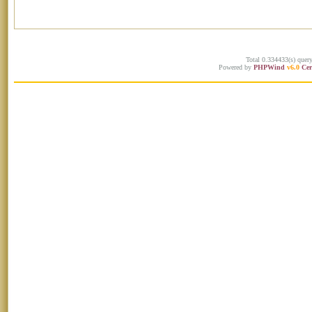
Total 0.334433(s) quer
Powered by
PHPWind
v6.0
Cer