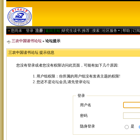
»
您尚未
登录
注册
|
返回主站
|
研究生读书
|
推荐
|
搜索
|
社区服务
|
帮助
|
订阅
三农中国读书论坛
» 论坛提示
三农中国读书论坛 提示信息
您没有登录或者您没有权限访问此页面，可能有如下几个原因:
用户组权限：你所属的用户组没有发表主题的权限!
您还不是论坛会员,请先登录论坛
登录
用户名
密码
隐身登录
是