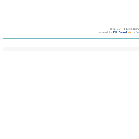
Total 0.344147(s) quer
Powered by
PHPWind
v6.0
Cer