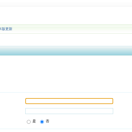
本版更新
是
否