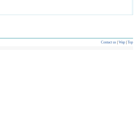
Contact us
|
Wap
|
Top