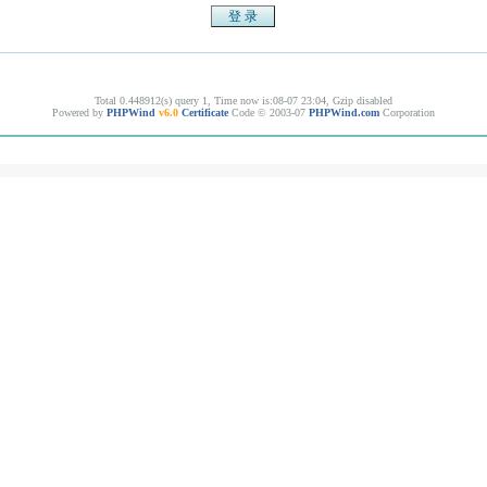
Total 0.448912(s) query 1, Time now is:08-07 23:04, Gzip disabled
Powered by
PHPWind
v6.0
Certificate
Code © 2003-07
PHPWind.com
Corporation