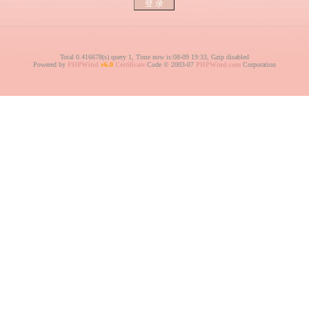
Total 0.416678(s) query 1, Time now is:08-09 19:33, Gzip disabled
Powered by
PHPWind
v6.0
Certificate
Code © 2003-07
PHPWind.com
Corporation