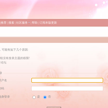
|
推荐
|
搜索
|
社区服务
|
帮助
|
订阅本版更新
，可能有如下几个原因:
组没有发表主题的权限!
录论坛
录
用户名
密码
隐身登录
是
否