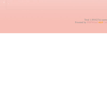
Total 1.891627(s) quer
Powered by
PHPWind
v6.0
Cer