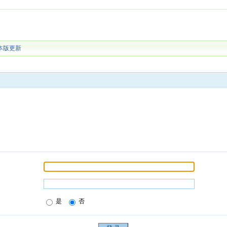
本版更新
是
否