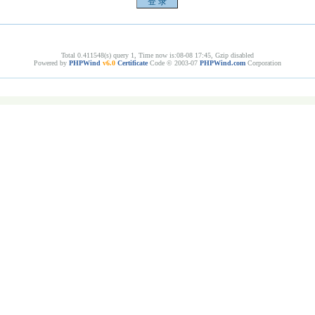
Total 0.411548(s) query 1, Time now is:08-08 17:45, Gzip disabled
Powered by
PHPWind
v6.0
Certificate
Code © 2003-07
PHPWind.com
Corporation