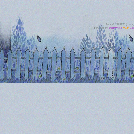
Total 0.433857(s) quer
Powered by
PHPWind
v6.0
Cer