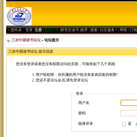
»
您尚未
登录
注册
|
返回主站
|
研究生读书
|
推荐
|
搜索
|
社区服务
|
帮助
|
订阅
三农中国读书论坛
» 论坛提示
三农中国读书论坛 提示信息
您没有登录或者您没有权限访问此页面，可能有如下几个原因:
用户组权限：你所属的用户组没有发表回复的权限!
您还不是论坛会员,请先登录论坛
登录
用户名
密码
隐身登录
是