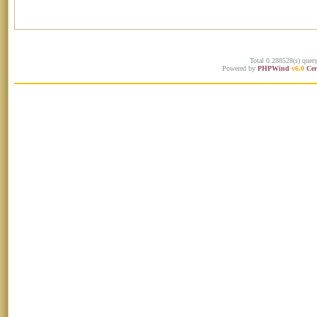
Total 0.288528(s) quer
Powered by
PHPWind
v6.0
Cer