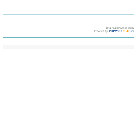
Total 0.188629(s) quer
Powered by
PHPWind
v6.0
Cer