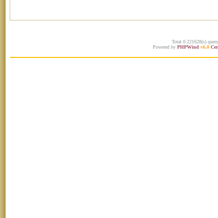
Total 0.221628(s) quer
Powered by
PHPWind
v6.0
Cer