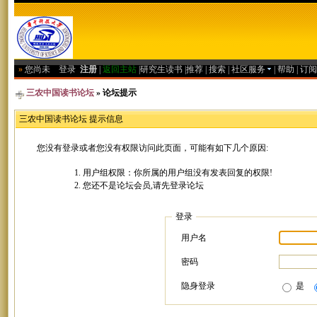
»
您尚未
登录
注册
|
返回主站
|
研究生读书
|
推荐
|
搜索
|
社区服务
|
帮助
|
订阅
三农中国读书论坛
» 论坛提示
三农中国读书论坛 提示信息
您没有登录或者您没有权限访问此页面，可能有如下几个原因:
用户组权限：你所属的用户组没有发表回复的权限!
您还不是论坛会员,请先登录论坛
登录
用户名
密码
隐身登录
是