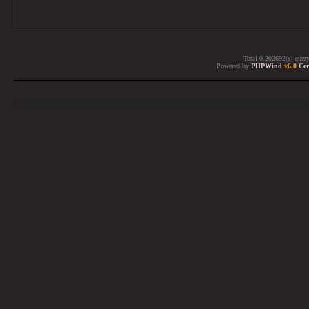
Total 0.202692(s) quer
Powered by
PHPWind
v6.0
Cer