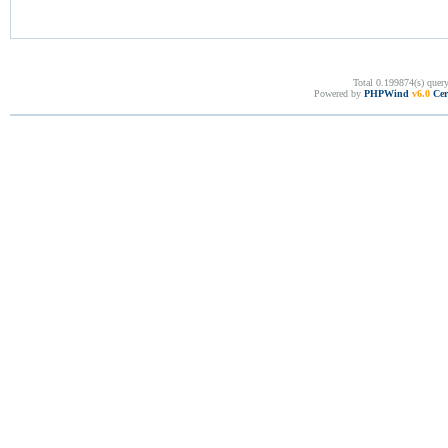
Total 0.199874(s) quer
Powered by
PHPWind
v6.0
Cer