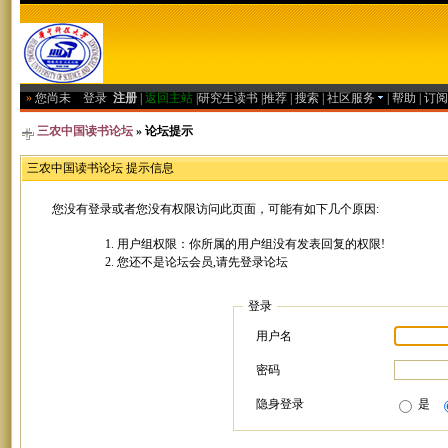
»
您尚未
登录
注册
|
返回主站
|
研究生读书
|
推荐
|
搜索
|
社区服务
|
帮助
|
订阅
三农中国读书论坛
» 论坛提示
三农中国读书论坛 提示信息
您没有登录或者您没有权限访问此页面，可能有如下几个原因:
用户组权限：你所属的用户组没有发表回复的权限!
您还不是论坛会员,请先登录论坛
登录
用户名
密码
隐身登录
是