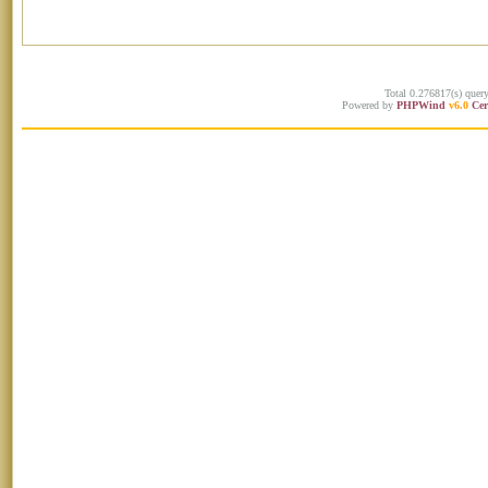
Total 0.276817(s) quer
Powered by
PHPWind
v6.0
Cer