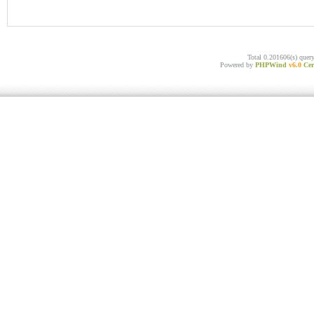
Total 0.201606(s) quer
Powered by
PHPWind
v6.0
Cer